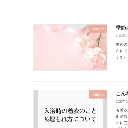
季節
お知らせ
2023年
季節の
んにち
すか。
こん
お知らせ
2023年
★着衣
術跡な
とに完