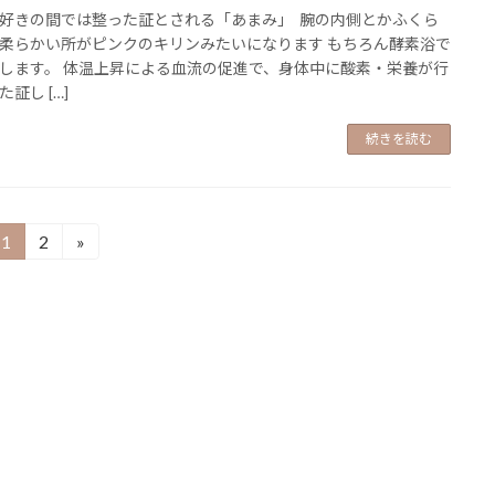
好きの間では整った証とされる「あまみ」 腕の内側とかふくら
柔らかい所がピンクのキリンみたいになります もちろん酵素浴で
します。 体温上昇による血流の促進で、身体中に酸素・栄養が行
証し […]
続きを読む
1
2
»
固
固
定
定
ペ
ペ
ー
ー
ジ
ジ