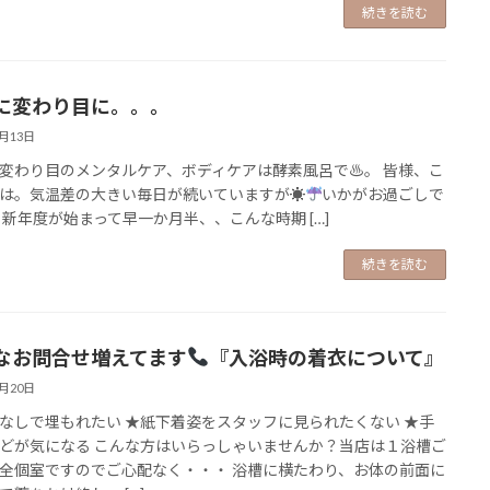
続きを読む
に変わり目に。。。
5月13日
変わり目のメンタルケア、ボディケアは酵素風呂で♨。 皆様、こ
は。気温差の大きい毎日が続いていますが☀
いかがお過ごしで
 新年度が始まって早一か月半、、こんな時期 […]
続きを読む
なお問合せ増えてます
『入浴時の着衣について』
3月20日
なしで埋もれたい ★紙下着姿をスタッフに見られたくない ★手
どが気になる こんな方はいらっしゃいませんか？当店は１浴槽ご
全個室ですのでご心配なく・・・ 浴槽に横たわり、お体の前面に