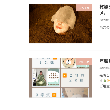
乾燥
お知らせ
メ。
2025年
毛穴の
年越
お知らせ
2024年
先着１
す
ご用意