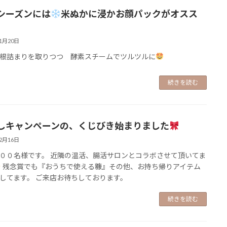
シーズンには
米ぬかに浸かお顔パックがオスス
11月20日
根詰まりを取りつつ 酵素スチームでツルツルに
続きを読む
しキャンペーンの、くじびき始まりました
12月16日
００名様です。 近隣の温活、腸活サロンとコラボさせて頂いてま
残念賞でも『おうちで使える糠』その他、お持ち帰りアイテム
してます。 ご来店お待ちしております。
続きを読む