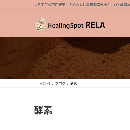
コ
ナ
JR八王子駅南口徒歩１５分の女性専用個室米ぬか100％酵
ン
ビ
テ
ゲ
ン
ー
ツ
シ
へ
ョ
ス
ン
キ
に
ッ
移
プ
動
HOME
ブログ
酵素
酵素