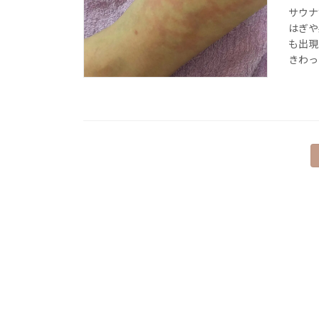
サウナ
はぎや
も出現
きわった
投
稿
の
ペ
ー
ジ