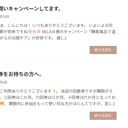
潤いキャンペーンしてます。
3月31日
ま、こんにちは！ いつもありがとうございます。 いよいよお花
節が到来ですね
RELAの春のキャンペーン『酵素風呂で温
がらのお顔ケア』が好評です。 通 […]
続きを読む
券をお持ちの方へ。
2月6日
ご利用ありがとうございます
。 当店の回数券ですが期限がそ
、三回券は二か月、六回券は三か月、十回券は六か月となってお
。 期限内に余裕をもって使い切る方がほとんどですが、急 […]
続きを読む