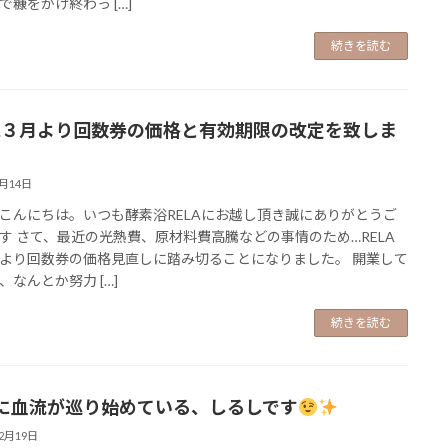
で糠をかけ終わっ […]
続きを読む
23,３月より回数券の価格と有効期限の改定を致しま
2月14日
こんにちは。いつも酵素浴RELAにお越し頂き誠にありがとうご
す さて、最近の光熱費、原材料費高騰などの事情のため…RELA
より回数券の価格見直しに踏み切ることになりました。 開業して
、なんとか努力 […]
続きを読む
に血流が巡り始めている、しるしです
12月19日