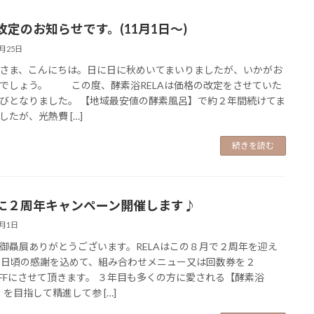
改定のお知らせです。(11月1日～)
9月25日
ま、こんにちは。日に日に秋めいてまいりましたが、いかがお
でしょう。 この度、酵素浴RELAは価格の改定をさせていた
びとなりました。 【地域最安値の酵素風呂】で約２年間続けてま
したが、光熱費 […]
続きを読む
に２周年キャンペーン開催します♪
8月1日
御贔屓ありがとうございます。RELAはこの８月で２周年を迎え
 日頃の感謝を込めて、組み合わせメニュー又は回数券を２
FFにさせて頂きます。 ３年目も多くの方に愛される【酵素浴
A】を目指して精進して参 […]